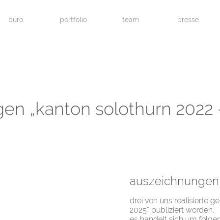
büro
portfolio
team
presse
en „kanton solothurn 2022 
auszeichnungen 
drei von uns realisierte 
2025“ publiziert worden.
es handelt sich um folge