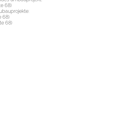
te 68)
ubauprojekte:
e 68)
te 68)