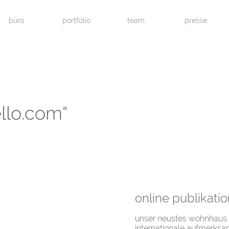
büro
portfolio
team
presse
llo.com“
online publikatio
unser neustes wohnhaus im
internationale aufmerksam