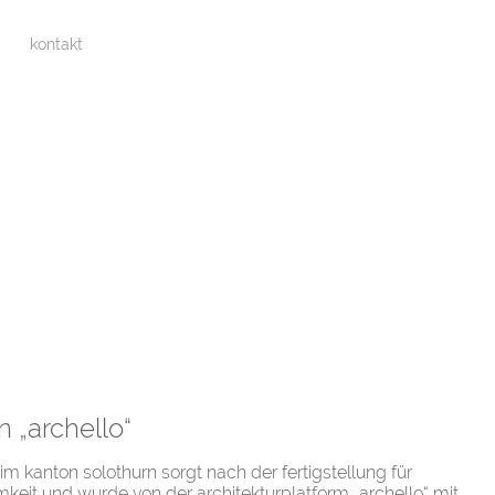
kontakt
n „archello“
 kanton solothurn sorgt nach der fertigstellung für
keit und wurde von der architekturplatform „archello“ mit