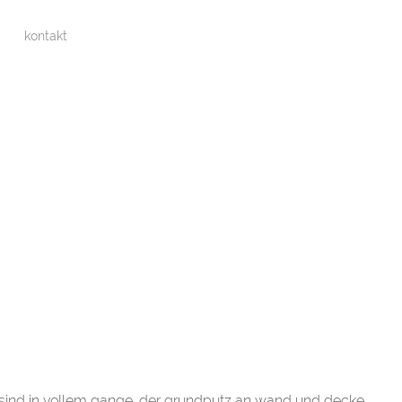
kontakt
sind in vollem gange. der grundputz an wand und decke