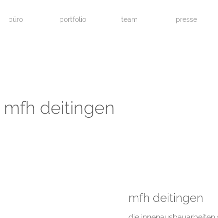
büro
portfolio
team
presse
mfh deitingen
mfh deitingen
die innenausbauarbeiten 