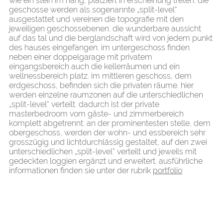
wie ein stein im hang, platziert in erscheinung treten. die
geschosse werden als sogenannte „split-level“
ausgestattet und vereinen die topografie mit den
jeweiligen geschossebenen. die wunderbare aussicht
auf das tal und die berglandschaft wird von jedem punkt
des hauses eingefangen. im untergeschoss finden
neben einer doppelgarage mit privatem
eingangsbereich auch die kellerräumen und ein
wellnessbereich platz. im mittleren geschoss, dem
erdgeschoss, befinden sich die privaten räume. hier
werden einzelne raumzonen auf die unterschiedlichen
„split-level“ verteilt. dadurch ist der private
masterbedroom vom gäste- und zimmerbereich
komplett abgetrennt. an der prominentesten stelle, dem
obergeschoss, werden der wohn- und essbereich sehr
grosszügig und lichtdurchlässig gestaltet, auf den zwei
unterschiedlichen „split-level“ verteilt und jeweils mit
gedeckten loggien ergänzt und erweitert. ausführliche
informationen finden sie unter der rubrik
portfolio